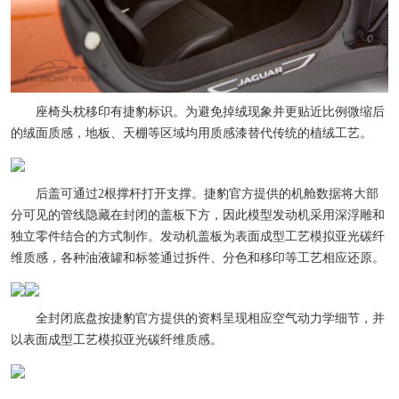
座椅头枕移印有捷豹标识。为避免掉绒现象并更贴近比例微缩后
的绒面质感，地板、天棚等区域均用质感漆替代传统的植绒工艺。
后盖可通过2根撑杆打开支撑。捷豹官方提供的机舱数据将大部
分可见的管线隐藏在封闭的盖板下方，因此模型发动机采用深浮雕和
独立零件结合的方式制作。发动机盖板为表面成型工艺模拟亚光碳纤
维质感，各种油液罐和标签通过拆件、分色和移印等工艺相应还原。
全封闭底盘按捷豹官方提供的资料呈现相应空气动力学细节，并
以表面成型工艺模拟亚光碳纤维质感。