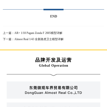
END
上一篇：
AR+ 1/18 Pagani Zonda F 2005模型详解
下一篇：
Almost Real 1/43 全新路虎卫士模型详解
品牌开发及运营
Global Operation