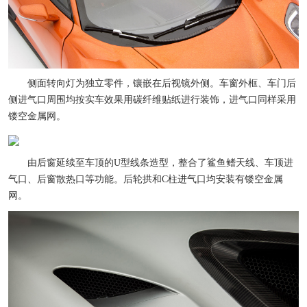
侧面转向灯为独立零件，镶嵌在后视镜外侧。车窗外框、车门后
侧进气口周围均按实车效果用碳纤维贴纸进行装饰，进气口同样采用
镂空金属网。
由后窗延续至车顶的U型线条造型，整合了鲨鱼鳍天线、车顶进
气口、后窗散热口等功能。后轮拱和C柱进气口均安装有镂空金属
网。