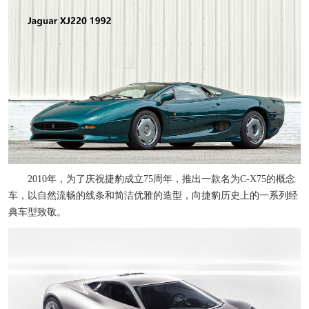
2010年，为了庆祝捷豹成立75周年，推出一款名为C-X75的概念
车，以自然流畅的线条和简洁优雅的造型，向捷豹历史上的一系列经
典车型致敬。