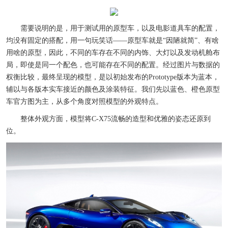
需要说明的是，用于测试用的原型车，以及电影道具车的配置，
均没有固定的搭配，用一句玩笑话——原型车就是“因陋就简”、有啥
用啥的原型，因此，不同的车存在不同的内饰、大灯以及发动机舱布
局，即使是同一个配色，也可能存在不同的配置。经过图片与数据的
权衡比较，最终呈现的模型，是以初始发布的Prototype版本为蓝本，
辅以与各版本实车接近的颜色及涂装特征。我们先以蓝色、橙色原型
车官方图为主，从多个角度对照模型的外观特点。
整体外观方面，模型将C-X75流畅的造型和优雅的姿态还原到
位。